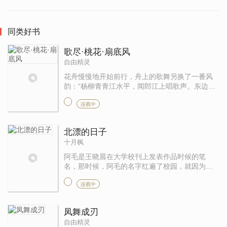
同类好书
歌尽·桃花·扇底风
自由精灵
花舟慢慢地开始前行，舟上的歌舞另换了一番风
韵：“杨柳青青江水平，闻郎江上唱歌声。东边日
头西边雨，道是无晴却有晴。”一曲清音还未弦
连载中
落，一个客人已经调笑道：“小娘子，大爷什么时
候无情了？还不赶快过来陪 ...
北漂的日子
十月枫
阿毛是王晓晨在大学校刊上发表作品时候的笔
名，那时候，阿毛的名字红遍了校园，就因为他
的文章写得好，连老师都称他是“未来的作家”。所
连载中
以在大学时期，王晓晨就立下一个宏愿，就是要
当一名划时代的作家。他到一 ...
凤舞成刃
自由精灵