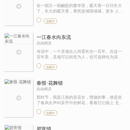
在一朝又一朝翩跹的繁华里，暖天香一日日长大
了，长大的暖天香，果然是倾国倾城，更令 人称
绝的是她的舞，清越婉约如洛水神女，又摇曳多
连载中
姿如月宫仙子，常常一场舞下来，让观者不知所
在 ，忘却了今夕何夕。朝中的 ...
一江春水向东流
自由精灵
传说中，一个灵魂在人间需长住一百年。在这一
百年里，灵魂可以转世为人，也可选择化为深海
的人鱼。 化为人鱼的灵魂，都是悲伤的灵魂。他
连载中
们对前世存留太多的迷恋，于是不愿转世，选择
在深海中长住三百年的命运。 ...
春恨·花舞错
自由精灵
那时节，我是江南的卖花女，惯做的事，便是依
了春风长声叫卖手中的鲜花，看着它们插上 无数
镶金戴银的面庞，以让她们的容色更加烂漫，竟
连载中
似胜过这满把的春光。 那时节，我不知道什么是
愁，也不知道什么是忧，卖花 ...
碧宵情