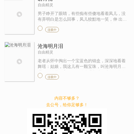
自由精灵
男子睁开了眼睛，有些痴有些傻地看着凤儿，没
有弄明白是怎么回事，凤儿狡黠地一笑，伸 出手
在他肩膀上拍了一拍：“好小子，后会有期
连载中
沧海明月泪
自由精灵
老者从怀中掏出一个宝蓝色的锦盒，深深地看着
舞瑶：姑娘，我这儿有一颗宝珠，叫沧海明月
泪，传说是月宫里嫦娥的眼泪凝结而成，你将自
连载中
己的泪水滴在上面，然后让你的情郎服下，若你
们二人果真都是一心一意爱着对方 ...
内容不够多？
去公号，给你足够多！