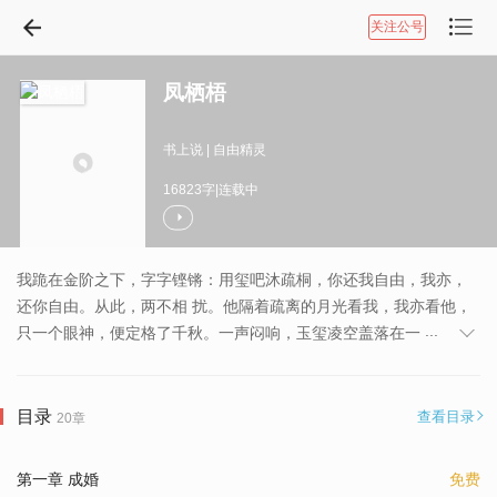
关注公号
凤栖梧
书上说
|
自由精灵
16823字|连载中
我跪在金阶之下
，
字字铿锵
：
用玺吧沐疏桐
，
你还我自由
，
我亦
，
还你自由
。
从此
，
两不相 扰
。
他隔着疏离的月光看我
，
我亦看他
，
...
只一个眼神
，
便定格了千秋
。
一声闷响
，
玉玺凌空盖落在一
目录
查看目录
20章
第一章 成婚
免费