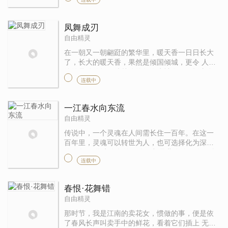
以在大学时期，王晓晨就立下一个宏愿，就是要
当一名划时代的作家。他到一 ...
凤舞成刃
自由精灵
在一朝又一朝翩跹的繁华里，暖天香一日日长大
了，长大的暖天香，果然是倾国倾城，更令 人称
绝的是她的舞，清越婉约如洛水神女，又摇曳多
连载中
姿如月宫仙子，常常一场舞下来，让观者不知所
在 ，忘却了今夕何夕。朝中的 ...
一江春水向东流
自由精灵
传说中，一个灵魂在人间需长住一百年。在这一
百年里，灵魂可以转世为人，也可选择化为深海
的人鱼。 化为人鱼的灵魂，都是悲伤的灵魂。他
连载中
们对前世存留太多的迷恋，于是不愿转世，选择
在深海中长住三百年的命运。 ...
春恨·花舞错
自由精灵
那时节，我是江南的卖花女，惯做的事，便是依
了春风长声叫卖手中的鲜花，看着它们插上 无数