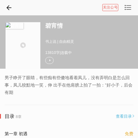
关注公号
碧宵情
书上说
|
自由精灵
13810字|连载中
男子睁开了眼睛，有些痴有些傻地看着凤儿，没有弄明白是怎么回
事，凤儿狡黠地一笑，伸 出手在他肩膀上拍了一拍：“好小子，后会
有期
目录
查看目录
8章
第一章 初遇
免费