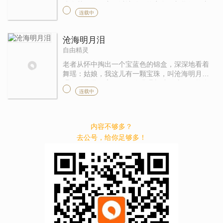
镶金戴银的面庞，以让她们的容色更加烂漫，竟
连载中
似胜过这满把的春光。 那时节，我不知道什么是
愁，也不知道什么是忧，卖花 ...
沧海明月泪
自由精灵
老者从怀中掏出一个宝蓝色的锦盒，深深地看着
舞瑶：姑娘，我这儿有一颗宝珠，叫沧海明月
泪，传说是月宫里嫦娥的眼泪凝结而成，你将自
连载中
己的泪水滴在上面，然后让你的情郎服下，若你
们二人果真都是一心一意爱着对方 ...
内容不够多？
去公号，给你足够多！