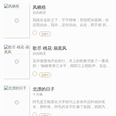
凤栖梧
自由精灵
我跪在金阶之下，字字铿锵：用玺吧沐疏桐，你
还我自由，我亦，还你自由。从此，两不相 扰。
他隔着疏离的月光看我，我亦看他，只一个眼
连载中
神，便定格了千秋。一声闷响，玉玺凌空盖落在
一纸 黄绢上，旁侧的裘贵妃眉目 ...
歌尽·桃花·扇底风
自由精灵
花舟慢慢地开始前行，舟上的歌舞另换了一番风
韵：“杨柳青青江水平，闻郎江上唱歌声。东边日
头西边雨，道是无晴却有晴。”一曲清音还未弦
连载中
落，一个客人已经调笑道：“小娘子，大爷什么时
候无情了？还不赶快过来陪 ...
北漂的日子
十月枫
阿毛是王晓晨在大学校刊上发表作品时候的笔
名，那时候，阿毛的名字红遍了校园，就因为他
的文章写得好，连老师都称他是“未来的作家”。所
连载中